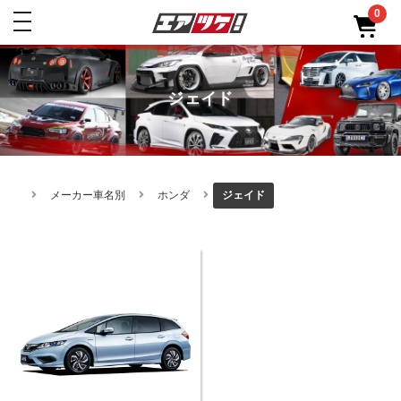
0
toggle
navigation
ジェイド
メーカー車名別
ホンダ
ジェイド