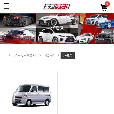
0
toggle
navigation
バモス
メーカー車名別
ホンダ
バモス