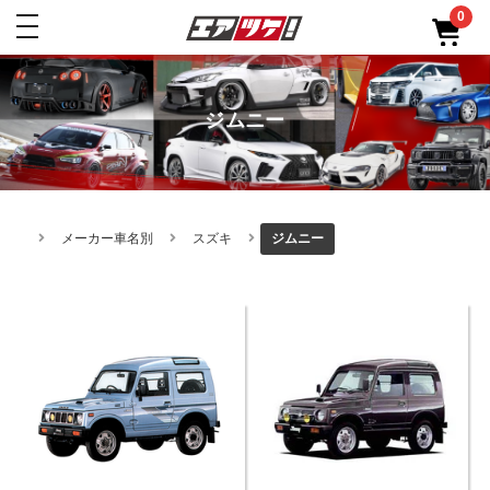
0
toggle
navigation
ジムニー
メーカー車名別
スズキ
ジムニー