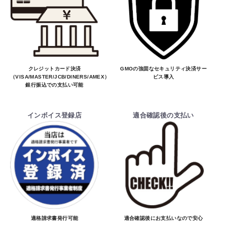
お買物を続ける
カートへ進む
クレジットカード決済
GMOの強固なセキュリティ決済サー
（VISA/MASTER/JCB/DINERS/AMEX）、
ビス導入
銀行振込での支払い可能
インボイス登録店
適合確認後の支払い
適格請求書発行可能
適合確認後にお支払いなので安心