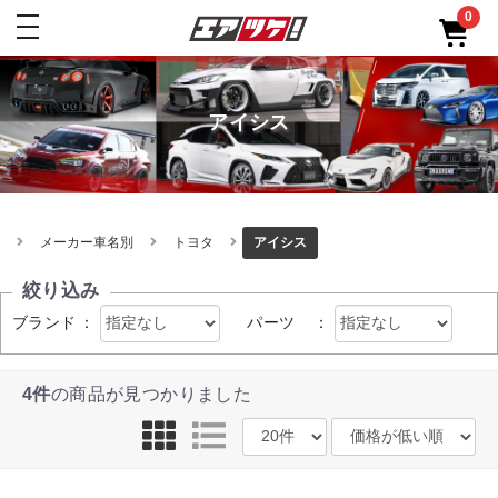
0
toggle
navigation
アイシス
メーカー車名別
トヨタ
アイシス
絞り込み
ブランド
：
パーツ
：
4件
の商品が見つかりました