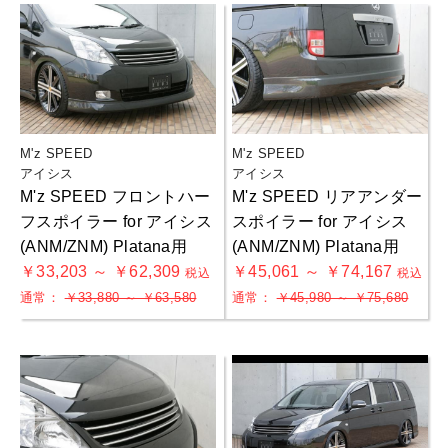
M'z SPEED
M'z SPEED
アイシス
アイシス
M'z SPEED フロントハー
M'z SPEED リアアンダー
フスポイラー for アイシス
スポイラー for アイシス
(ANM/ZNM) Platana用
(ANM/ZNM) Platana用
￥33,203 ～ ￥62,309
￥45,061 ～ ￥74,167
税込
税込
通常：
￥33,880 ～ ￥63,580
通常：
￥45,980 ～ ￥75,680