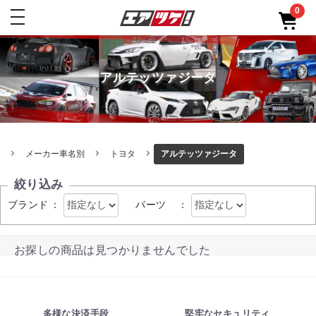
0
toggle
navigation
アルテッツァジータ
メーカー車名別
トヨタ
アルテッツァジータ
絞り込み
ブランド
：
パーツ
：
お探しの商品は見つかりませんでした
多様な決済手段
堅牢なセキュリティ