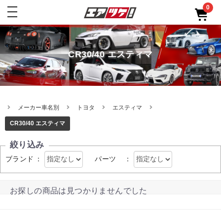
0
toggle
navigation
CR30/40 エスティマ
メーカー車名別
トヨタ
エスティマ
CR30/40 エスティマ
絞り込み
ブランド
：
パーツ
：
お探しの商品は見つかりませんでした