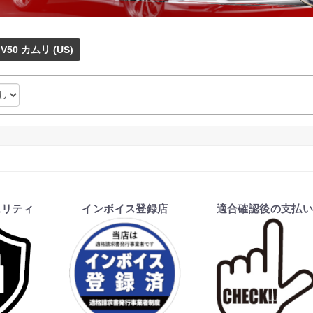
V50 カムリ (US)
ュリティ
インボイス登録店
適合確認後の支払