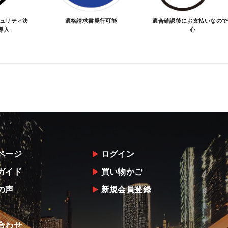
キュリティ決
適格請求書発行可能
適合確認後にお支払いなので
導入
心
ページ
ログイン
ガイド
買い物かご
の声
新規会員登録
合わせ