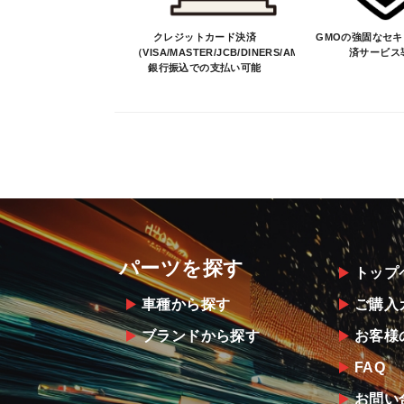
クレジットカード決済
GMOの強固なセ
（VISA/MASTER/JCB/DINERS/AMEX）、
済サービス
銀行振込での支払い可能
パーツを探す
トップ
車種から探す
ご購入
ブランドから探す
お客様
FAQ
お問い