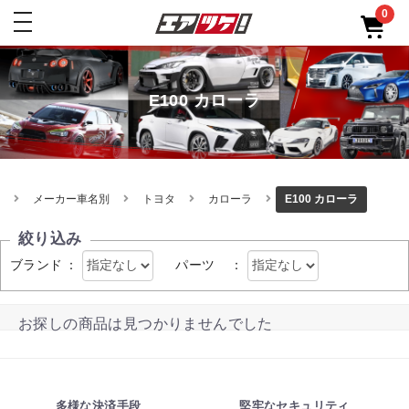
0
toggle
navigation
E100 カローラ
メーカー車名別
トヨタ
カローラ
E100 カローラ
絞り込み
ブランド
：
パーツ
：
お探しの商品は見つかりませんでした
多様な決済手段
堅牢なセキュリティ