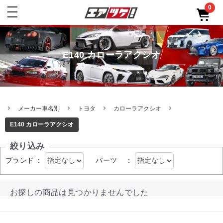
0
toggle
navigation
E140 カローラアクシオ
メーカー車名別
トヨタ
カローラアクシオ
E140 カローラアクシオ
絞り込み
ブランド
：
パーツ
：
お探しの商品は見つかりませんでした