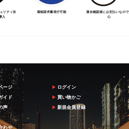
キュリティ決
適格請求書発行可能
適合確認後にお支払いなので
導入
心
ページ
ログイン
ガイド
買い物かご
の声
新規会員登録
合わせ