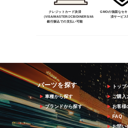
クレジットカード決済
GMOの強固なセ
（VISA/MASTER/JCB/DINERS/AMEX）、
済サービス
銀行振込での支払い可能
パーツを探す
トップ
車種から探す
ご購入
ブランドから探す
お客様
FAQ
お問い