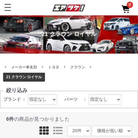
0
toggle
navigation
21 クラウン ロイヤル
メーカー車名別
トヨタ
クラウン
21 クラウン ロイヤル
絞り込み
ブランド
：
パーツ
：
6件
の商品が見つかりました