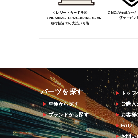
クレジットカード決済
GMOの強固なセ
（VISA/MASTER/JCB/DINERS/AMEX）、
済サービス
銀行振込での支払い可能
パーツを探す
トップ
車種から探す
ご購入
ブランドから探す
お客様
FAQ
お問い