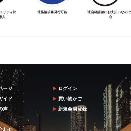
キュリティ決
適格請求書発行可能
適合確認後にお支払いなので
導入
心
ページ
ログイン
ガイド
買い物かご
の声
新規会員登録
合わせ