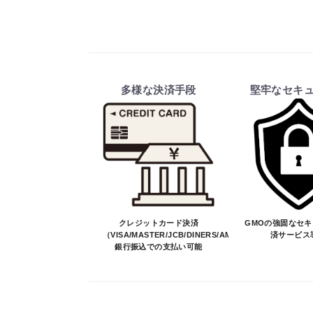
多様な決済手段
堅牢なセキ
クレジットカード決済
GMOの強固なセ
（VISA/MASTER/JCB/DINERS/AMEX）、
済サービス
銀行振込での支払い可能