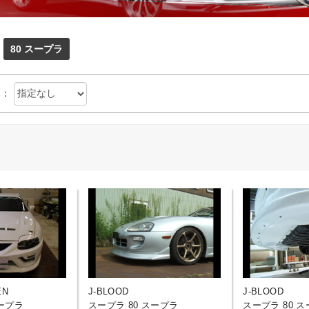
80 スープラ
：
EN
J-BLOOD
J-BLOOD
スープラ
スープラ 80 スープラ
スープラ 80 