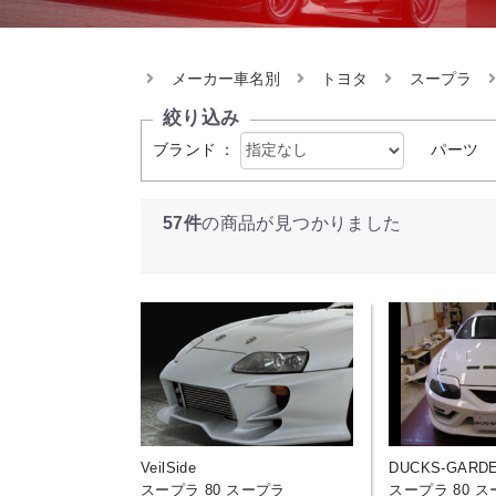
メーカー車名別
トヨタ
スープラ
絞り込み
ブランド
：
パーツ
57件
の商品が見つかりました
VeilSide
DUCKS-GARD
スープラ 80 スープラ
スープラ 80 