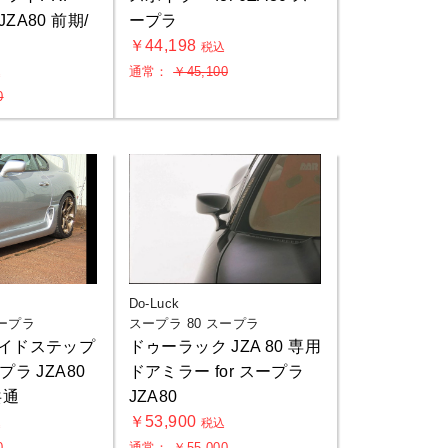
JZA80 前期/
ープラ
￥44,198
税込
通常：
￥45,100
込
0
Do-Luck
スープラ
スープラ 80 スープラ
 サイドステップ
ドゥーラック JZA 80 専用
ープラ JZA80
ドアミラー for スープラ
共通
JZA80
￥53,900
込
税込
0
通常：
￥55,000