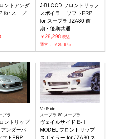
 フロントアンダ
J-BLOOD フロントリップ
 for スープ
スポイラー ソフトFRP
for スープラ JZA80 前
期・後期共通
込
￥28,298
0
税込
通常：
￥28,875
VeilSide
スープラ
スープラ 80 スープラ
 フロントリップ
ヴェイルサイド E-Ⅰ
・アンダーパ
MODEL フロントリップ
ソフトFRP
スポイラー for JZA80 ス