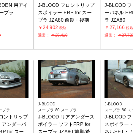
RDEN 用アイ
J-BLOOD フロントリップ
J-BLOOD
スープラ
スポイラー FRP for スー
ーパネル FRP
プラ JZA80 前期・後期
ラ JZA80
￥24,902
￥27,166
込
税込
税
0
通常：
￥25,410
通常：
￥27,72
J-BLOOD
J-BLOOD
スープラ
スープラ 80 スープラ
スープラ 80 
 フロントリップ
J-BLOOD リアアンダース
J-BLOOD
・アンダーパ
ポイラー ソフトFRP for
スポイラー
P for スー
スープラ JZA80 前期/後
ネルSET・ 