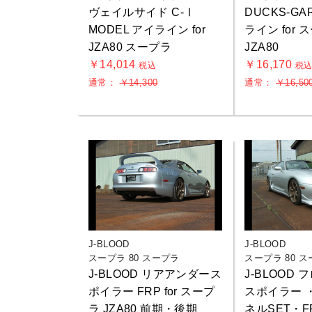
ヴェイルサイド C-Ⅰ
DUCKS-GA
MODEL アイライン for
ライン for 
JZA80 スープラ
JZA80
￥14,014
￥16,170
税込
税
通常：
￥14,300
通常：
￥16,50
J-BLOOD
J-BLOOD
スープラ 80 スープラ
スープラ 80 
J-BLOOD リアアンダース
J-BLOOD
ポイラー FRP for スープ
スポイラー 
ラ JZA80 前期・後期
ネルSET・FR