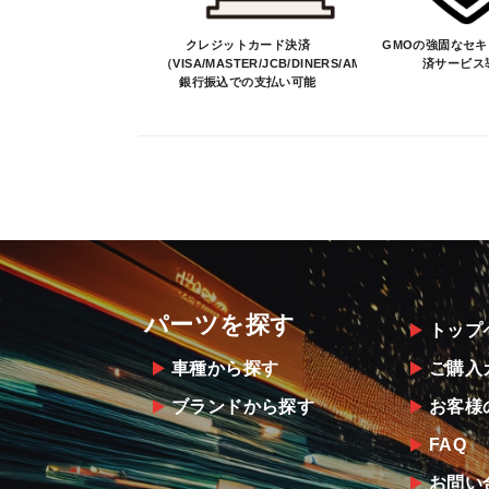
クレジットカード決済
GMOの強固なセ
（VISA/MASTER/JCB/DINERS/AMEX）、
済サービス
銀行振込での支払い可能
パーツを探す
トップ
車種から探す
ご購入
ブランドから探す
お客様
FAQ
お問い