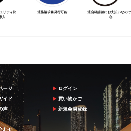
キュリティ決
適格請求書発行可能
適合確認後にお支払いなので
導入
心
ページ
ログイン
ガイド
買い物かご
の声
新規会員登録
合わせ