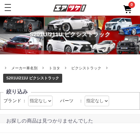
0
toggle
navigation
S201U/211U ピクシストラック
メーカー車名別
トヨタ
ピクシストラック
S201U/211U ピクシストラック
絞り込み
ブランド
：
パーツ
：
お探しの商品は見つかりませんでした