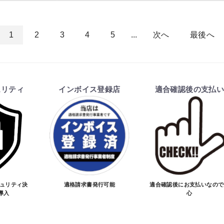
1
2
3
4
5
...
次へ
最後へ
ュリティ
インボイス登録店
適合確認後の支払
キュリティ決
適格請求書発行可能
適合確認後にお支払いなので
導入
心