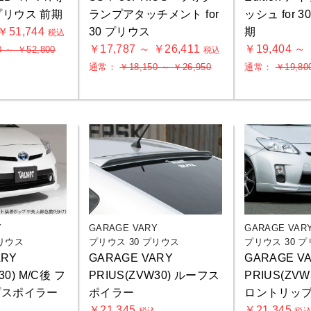
0 プリウス 前期
ランプアタッチメント for
ッシュ for 
 ￥51,744
30 プリウス
期
税込
￥17,787 ～ ￥26,411
￥19,404 ～
0 ～ ￥52,800
税込
通常：
￥18,150 ～ ￥26,950
通常：
￥19,80
Y
GARAGE VARY
GARAGE VAR
お買物を続ける
カートへ進む
プリウス
プリウス 30 プリウス
プリウス 30 
ARY
GARAGE VARY
GARAGE V
30) M/C後 フ
PRIUS(ZVW30) ルーフス
PRIUS(ZVW
プスポイラー
ポイラー
ロントリッ
￥21,345
￥21,345