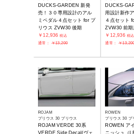
DUCKS-GARDEN 新発
DUCKS-GA
売！３０専用設計のアル
用設計新作
ミペダル４点セット for プ
４点セット f
リウス ZVW30 後期
ZVW30 前
￥12,936
￥12,936
税込
税
通常：
￥13,200
通常：
￥13,20
ROJAM
ROWEN
プリウス 30 プリウス
プリウス 30 
ROJAM VERDE 30系
ROWEN 
VERDE Side Decal(ヴェ
ニッシュ（LED