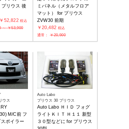
30 プリウス 後
ミパネル（メタルフロア
マット） for プリウス
 ￥52,822
ZVW30 前期
税込
￥20,482
0 ～ ￥53,900
税込
通常：
￥20,900
Y
Auto Labo
プリウス
プリウス 30 プリウス
ARY
Auto Labo ＨＩＤ フォグ
30) M/C前 フ
ライトＫＩＴ Ｈ１１ 新型
プスポイラー
３０型などに for プリウス
30型