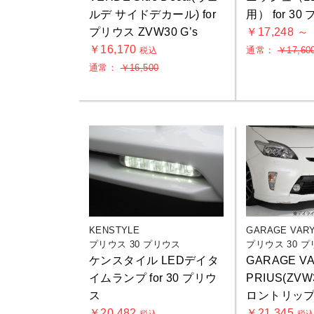
ルデ サイドデカール) for
用） for 3
プリウス ZVW30 G’s
￥17,248 ～
￥16,170
通常：
￥17,60
税込
通常：
￥16,500
KENSTYLE
GARAGE VAR
プリウス 30 プリウス
プリウス 30 
ケンスタイル LEDデイタ
GARAGE V
イムランプ for 30 プリウ
PRIUS(ZVW
ス
ロントリッ
￥20,482
￥21,345