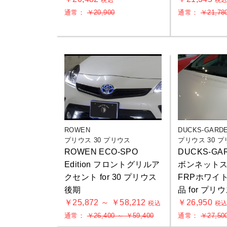
税込
税
通常：
￥20,900
通常：
￥21,78
ROWEN
DUCKS-GARD
プリウス 30 プリウス
プリウス 30 
ROWEN ECO-SPO
DUCKS-GA
Edition フロントグリルア
ボンネット
クセント for 30 プリウス
FRPホワイ
後期
品 for プリウ
￥25,872 ～ ￥58,212
￥26,950
税込
税
通常：
￥26,400 ～ ￥59,400
通常：
￥27,50