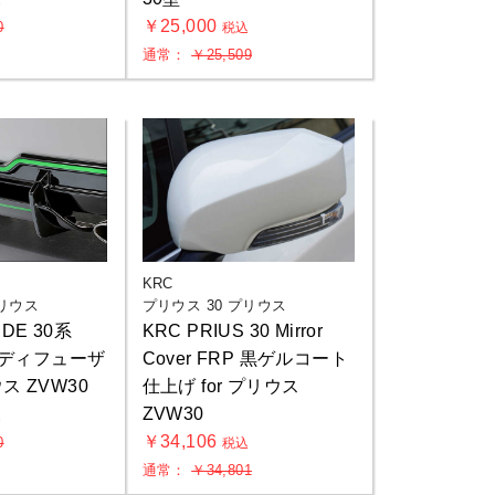
込
￥25,000
0
税込
通常：
￥25,509
KRC
プリウス
プリウス 30 プリウス
RDE 30系
KRC PRIUS 30 Mirror
ルディフューザ
Cover FRP 黒ゲルコート
ウス ZVW30
仕上げ for プリウス
ZVW30
込
￥34,106
0
税込
通常：
￥34,801