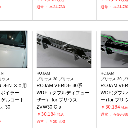
込
税込
税
0
通常：
￥21,780
通常：
￥21,78
EN
ROJAM
ROJAM
プリウス
プリウス 30 プリウス
プリウス 30 
RDEN ３０用
ROJAM VERDE 30系
ROJAM VE
スポイラー
WDF（ダブルディフュー
WDF(ダブ
トゲルコート
ザー） for プリウス
ー) for プリ
ス 30
ZVW30 G’s
￥30,184
税
￥30,184
通常：
￥30,80
込
税込
0
通常：
￥30,800