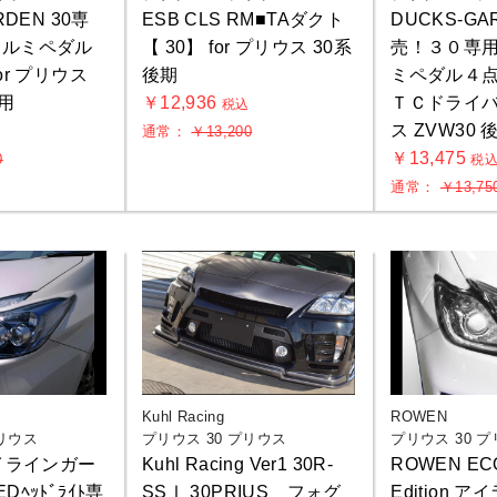
RDEN 30専
ESB CLS RM■TAダクト
DUCKS-GA
アルミペダル
【 30】 for プリウス 30系
売！３０専
or プリウス
後期
ミペダル４
期用
￥12,936
ＴＣドライバー
税込
ス ZVW30 
通常：
￥13,200
込
￥13,475
0
税
通常：
￥13,75
Kuhl Racing
ROWEN
プリウス
プリウス 30 プリウス
プリウス 30 
アイラインガー
Kuhl Racing Ver1 30R-
ROWEN EC
ﾍｯﾄﾞﾗｲﾄ専
SSⅠ 30PRIUS フォグ
Edition 