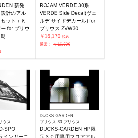
RDEN 新発
ROJAM VERDE 30系
用設計のアル
VERDE Side Decal(ヴェ
点セット＋Ｋ
ルデ サイドデカール) for
 for プリウ
プリウス ZVW30
後期
￥16,170
税込
通常：
￥16,500
込
0
DUCKS-GARDEN
プリウス
プリウス 30 プリウス
O-SPO
DUCKS-GARDEN HP限
アイラインガーニ
定３０用専用フロアアル