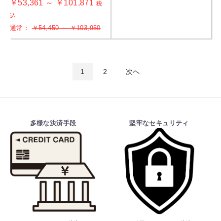
￥53,361 ～ ￥101,871
税
込
通常：
￥54,450 ～ ￥103,950
1
2
次へ
多様な決済手段
堅牢なセキュリティ