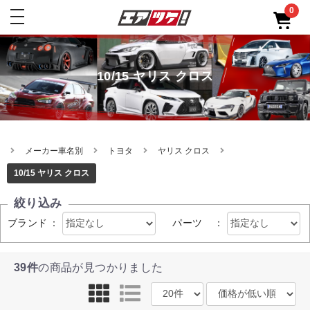
0
toggle
navigation
10/15 ヤリス クロス
メーカー車名別
トヨタ
ヤリス クロス
10/15 ヤリス クロス
絞り込み
ブランド
：
パーツ
：
39件
の商品が見つかりました