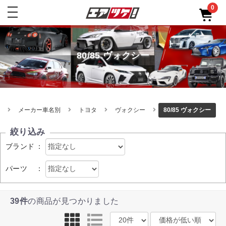
0
toggle
navigation
80/85 ヴォクシー
メーカー車名別
トヨタ
ヴォクシー
80/85 ヴォクシー
絞り込み
ブランド
：
パーツ
：
39件
の商品が見つかりました