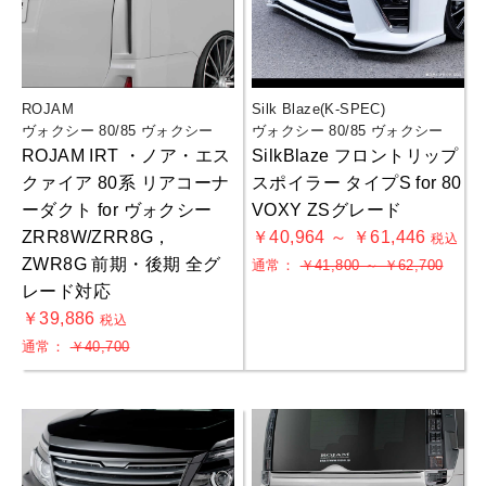
ROJAM
Silk Blaze(K-SPEC)
ヴォクシー 80/85 ヴォクシー
ヴォクシー 80/85 ヴォクシー
ROJAM IRT ・ノア・エス
SilkBlaze フロントリップ
クァイア 80系 リアコーナ
スポイラー タイプS for 80
ーダクト for ヴォクシー
VOXY ZSグレード
ZRR8W/ZRR8G，
￥40,964 ～ ￥61,446
税込
ZWR8G 前期・後期 全グ
通常：
￥41,800 ～ ￥62,700
レード対応
￥39,886
税込
通常：
￥40,700