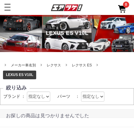
0
toggle
navigation
LEXUS ES V10L
メーカー車名別
レクサス
レクサス ES
LEXUS ES V10L
絞り込み
ブランド
：
パーツ
：
お探しの商品は見つかりませんでした