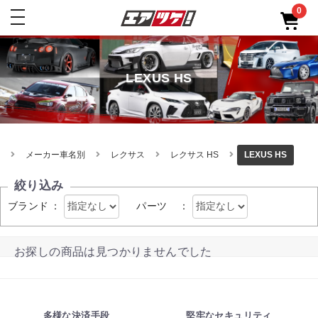
0
toggle
navigation
LEXUS HS
メーカー車名別
レクサス
レクサス HS
LEXUS HS
絞り込み
ブランド
：
パーツ
：
お探しの商品は見つかりませんでした
多様な決済手段
堅牢なセキュリティ