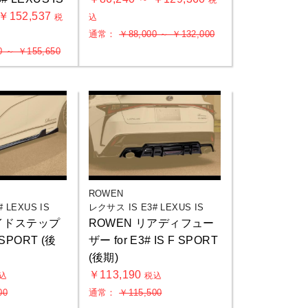
税
 ￥152,537
税
込
通常：
￥88,000 ～ ￥132,000
0 ～ ￥155,650
ROWEN
 LEXUS IS
レクサス IS E3# LEXUS IS
サイドステップ
ROWEN リアディフュー
F SPORT (後
ザー for E3# IS F SPORT
(後期)
￥113,190
込
税込
00
通常：
￥115,500