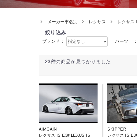
メーカー車名別
レクサス
レクサス I
絞り込み
ブランド
：
パーツ
23件
の商品が見つかりました
AIMGAIN
SKIPPER
レクサス IS E3# LEXUS IS
レクサス IS E3#