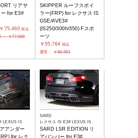
SPORT リアサ
SKIPPER ルーフスポイ
for E3#
ラー(FRP) for レクサス IS
GSE/AVE3#
 ￥75,460
(IS250/300h/350) Fスポ
税込
ーツ
0 ～ ￥77,000
￥55,764
税込
通常：
￥56,901
SARD
 LEXUS IS
レクサス IS E3# LEXUS IS
 リアアンダー
SARD LSR EDITION リ
P) for レク
アバンパー for E3#