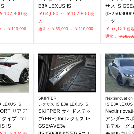
IS
E3# LEXUS IS
サス IS GSE
 ￥107,800
￥64,680 ～ ￥107,800
(IS250/300
税
税
ーツ
込
￥67,131
0 ～ ￥110,000
通常：
￥66,000 ～ ￥110,000
税
通常：
￥68,50
SKIPPER
Nextinnovation
 LEXUS IS
レクサス IS E3# LEXUS IS
IS E3# LEXUS 
SPORT リアデ
SKIPPER サイドステッ
Nextinnov
お買物を続ける
カートへ進む
タイプL for
プ(FRP) for レクサス IS
アンダースポ
S IS
GSE/AVE3#
モデル グ
 ￥116,424
(IS250/300h/350) Fスポ
モデル for E3