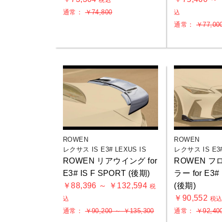
税込
通常：
￥74,800
込
通常：
￥77,00
ROWEN
ROWEN
レクサス IS E3# LEXUS IS
レクサス IS E3#
ROWEN リアウイング for
ROWEN 
E3# IS F SPORT (後期)
ラー for E3#
￥88,396 ～ ￥132,594
(後期)
税
￥90,552
込
税
通常：
￥90,200 ～ ￥135,300
通常：
￥92,40