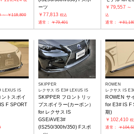
税
ーツ
￥79,557 ～
￥77,813
0 ～ ￥118,800
税込
込
通常：
￥79,401
通常：
￥81,18
SKIPPER
ROWEN
 LEXUS IS
レクサス IS E3# LEXUS IS
レクサス IS E3#
フロントスポイ
SKIPPER フロントリッ
ROWEN 
 IS F SPORT
プスポイラー(カーボン）
for E3# IS 
for レクサス IS
期)
GSE/AVE3#
￥102,410
込
税
(IS250/300h/350) Fスポ
0
通常：
￥104,5