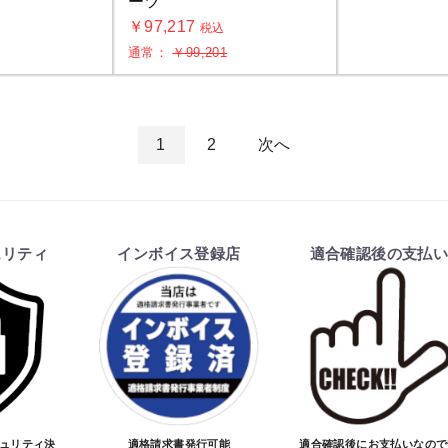
ーツ
￥97,217
税込
通常：
￥99,201
1
2
次へ
ュリティ
インボイス登録店
適合確認後の支払
キュリティ決
適格請求書発行可能
適合確認後にお支払いなので