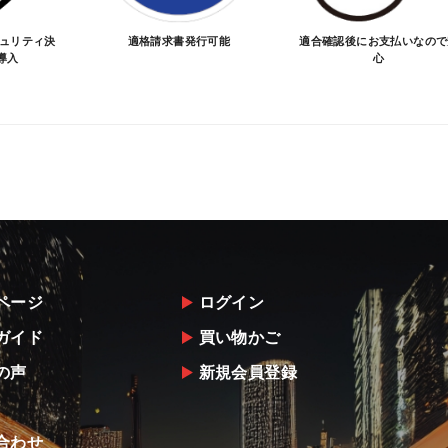
キュリティ決
適格請求書発行可能
適合確認後にお支払いなので
導入
心
ページ
ログイン
ガイド
買い物かご
の声
新規会員登録
合わせ