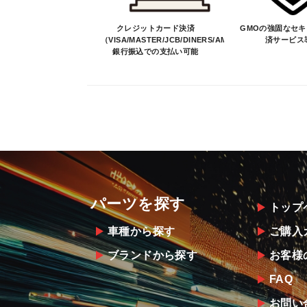
クレジットカード決済
GMOの強固なセ
（VISA/MASTER/JCB/DINERS/AMEX）、
済サービス
銀行振込での支払い可能
パーツを探す
トップ
車種から探す
ご購入
ブランドから探す
お客様
FAQ
お問い