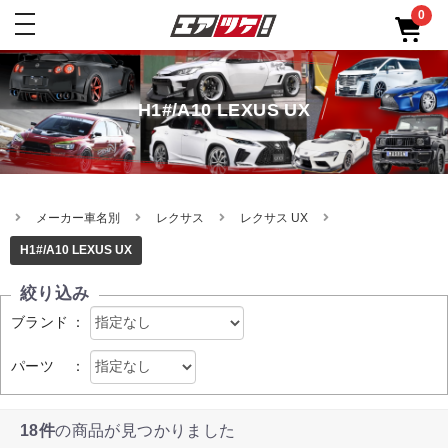
0
toggle
navigation
H1#/A10 LEXUS UX
メーカー車名別
レクサス
レクサス UX
H1#/A10 LEXUS UX
絞り込み
ブランド
：
パーツ
：
18件
の商品が見つかりました