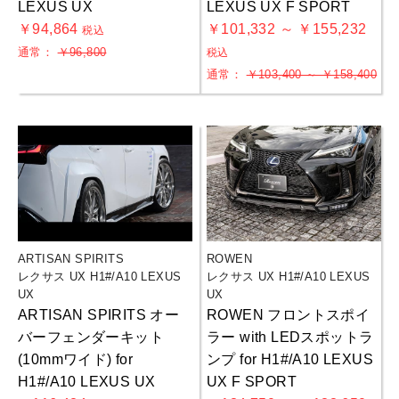
LEXUS UX
LEXUS UX F SPORT
￥94,864
￥101,332 ～ ￥155,232
税込
通常：
￥96,800
税込
通常：
￥103,400 ～ ￥158,400
お買物を続ける
カートへ進む
ARTISAN SPIRITS
ROWEN
レクサス UX H1#/A10 LEXUS
レクサス UX H1#/A10 LEXUS
UX
UX
ARTISAN SPIRITS オー
ROWEN フロントスポイ
バーフェンダーキット
ラー with LEDスポットラ
(10mmワイド) for
ンプ for H1#/A10 LEXUS
H1#/A10 LEXUS UX
UX F SPORT