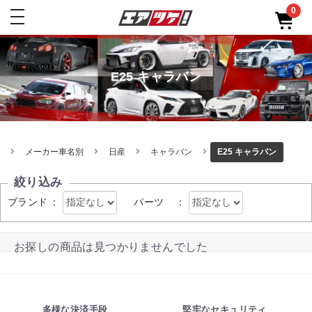
0
toggle
navigation
E25 キャラバン
メーカー車名別
日産
キャラバン
E25 キャラバン
絞り込み
ブランド
：
パーツ
：
お探しの商品は見つかりませんでした
多様な決済手段
堅牢なセキュリティ