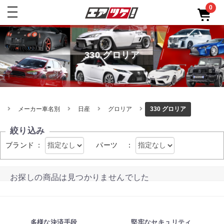
0
toggle
navigation
330 グロリア
メーカー車名別
日産
グロリア
330 グロリア
絞り込み
ブランド
：
パーツ
：
お探しの商品は見つかりませんでした
多様な決済手段
堅牢なセキュリティ