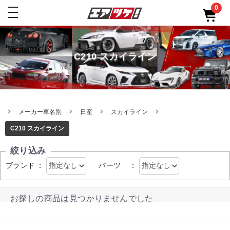
0
toggle
navigation
C210 スカイライン
メーカー車名別
日産
スカイライン
C210 スカイライン
絞り込み
ブランド
：
パーツ
：
お探しの商品は見つかりませんでした