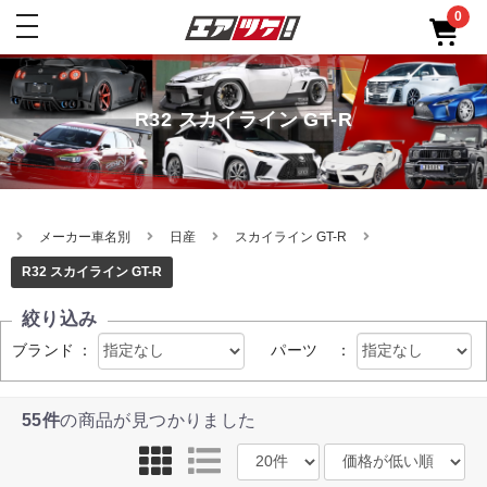
0
toggle
navigation
R32 スカイライン GT-R
メーカー車名別
日産
スカイライン GT-R
R32 スカイライン GT-R
絞り込み
ブランド
：
パーツ
：
55件
の商品が見つかりました