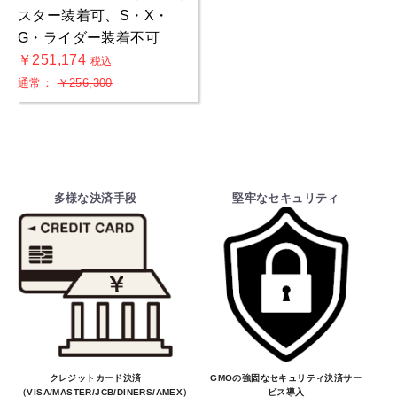
スター装着可、S・X・
G・ライダー装着不可
￥251,174
税込
通常：
￥256,300
多様な決済手段
堅牢なセキュリティ
クレジットカード決済
GMOの強固なセキュリティ決済サー
（VISA/MASTER/JCB/DINERS/AMEX）、
ビス導入