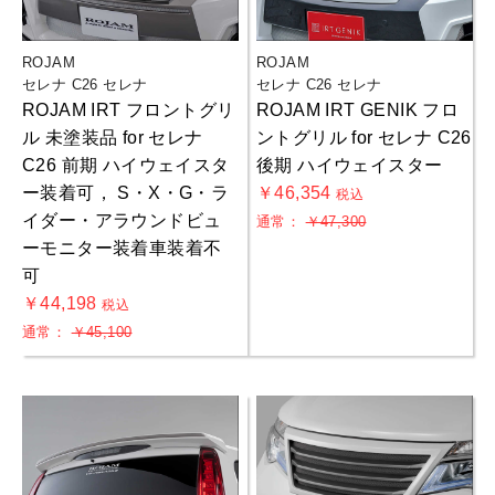
ROJAM
ROJAM
セレナ C26 セレナ
セレナ C26 セレナ
ROJAM IRT フロントグリ
ROJAM IRT GENIK フロ
ル 未塗装品 for セレナ
ントグリル for セレナ C26
C26 前期 ハイウェイスタ
後期 ハイウェイスター
ー装着可， S・X・G・ラ
￥46,354
税込
イダー・アラウンドビュ
通常：
￥47,300
ーモニター装着車装着不
可
￥44,198
税込
通常：
￥45,100