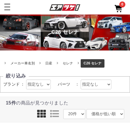
0
toggle
navigation
C26 セレナ
メーカー車名別
日産
セレナ
C26 セレナ
絞り込み
ブランド
：
パーツ
：
15件
の商品が見つかりました