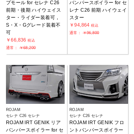
プモール for セレナ C26
バンパースポイラー for セ
前期・後期 ハイウェイス
レナ C26 前期 ハイウェイ
ター・ライダー装着可，
スター
S・X・Gグレード装着不
￥94,864
税込
可
通常：
￥96,800
￥66,836
税込
通常：
￥68,200
ROJAM
ROJAM
セレナ C26 セレナ
セレナ C26 セレナ
ROJAM IRT GENIK リア
ROJAM IRT GENIK フロ
お買物を続ける
カートへ進む
バンパースポイラー for セ
ントバンパースポイラー