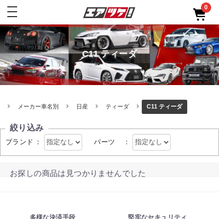
0
toggle
navigation
C11 ティーダ
メーカー車名別
日産
ティーダ
C11 ティーダ
絞り込み
ブランド
：
パーツ
：
お探しの商品は見つかりませんでした
多様な決済手段
堅牢なセキュリティ