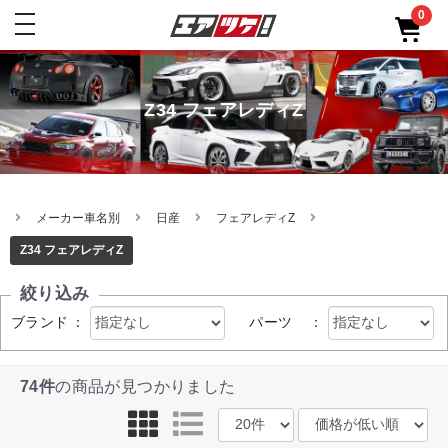
0
toggle
navigation
Z34 フェアレディZ
メーカー車名別
日産
フェアレディZ
Z34 フェアレディZ
絞り込み
ブランド
：
パーツ
：
74件
の商品が見つかりました