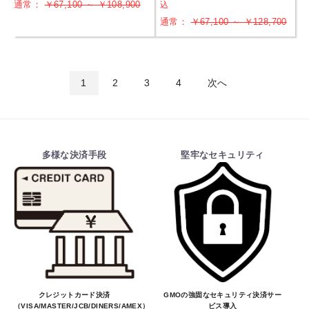
通常：
￥67,100 ～ ￥108,900
込
通常：
￥67,100 ～ ￥128,700
1
2
3
4
次へ
多様な決済手段
堅牢なセキュリティ
クレジットカード決済
GMOの強固なセキュリティ決済サー
（VISA/MASTER/JCB/DINERS/AMEX）、
ビス導入