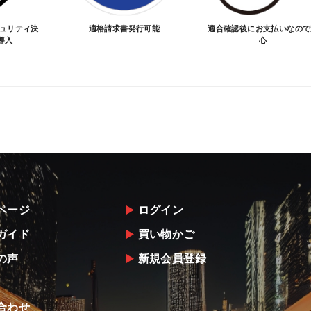
キュリティ決
適格請求書発行可能
適合確認後にお支払いなので
導入
心
ページ
ログイン
ガイド
買い物かご
の声
新規会員登録
合わせ