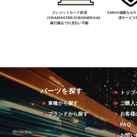
クレジットカード決済
GMOの強固なセ
（VISA/MASTER/JCB/DINERS/AMEX）、
済サービス
銀行振込での支払い可能
パーツを探す
トップ
車種から探す
ご購入
ブランドから探す
お客様
FAQ
お問い