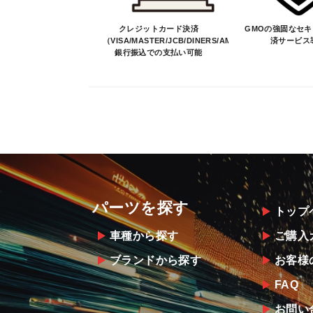
クレジットカード決済
GMOの強固なセ
（VISA/MASTER/JCB/DINERS/AMEX）、
済サービス
銀行振込での支払い可能
パーツを探す
トップ
車種から探す
ご購入
ブランドから探す
お客様
FAQ
お問い