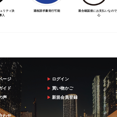
キュリティ決
適格請求書発行可能
適合確認後にお支払いなので
導入
心
ページ
ログイン
ガイド
買い物かご
の声
新規会員登録
合わせ