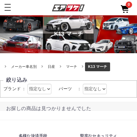
0
toggle
navigation
K13 マーチ
メーカー車名別
日産
マーチ
K13 マーチ
絞り込み
ブランド
：
パーツ
：
お探しの商品は見つかりませんでした
多様な決済手段
堅牢なセキュリティ