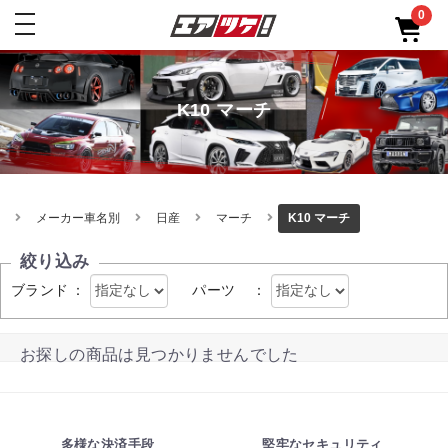
0
toggle
navigation
K10 マーチ
メーカー車名別
日産
マーチ
K10 マーチ
絞り込み
ブランド
：
パーツ
：
お探しの商品は見つかりませんでした
多様な決済手段
堅牢なセキュリティ