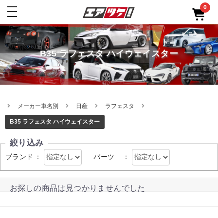
0
toggle
navigation
B35 ラフェスタ ハイウェイスター
メーカー車名別
日産
ラフェスタ
B35 ラフェスタ ハイウェイスター
絞り込み
ブランド
：
パーツ
：
お探しの商品は見つかりませんでした