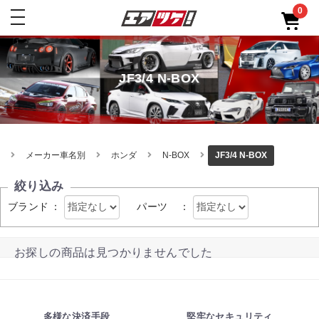
0
toggle
navigation
JF3/4 N-BOX
メーカー車名別
ホンダ
N-BOX
JF3/4 N-BOX
絞り込み
ブランド
：
パーツ
：
お探しの商品は見つかりませんでした
多様な決済手段
堅牢なセキュリティ