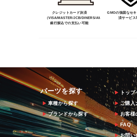
クレジットカード決済
GMOの強固なセ
（VISA/MASTER/JCB/DINERS/AMEX）、
済サービス
銀行振込での支払い可能
パーツを探す
トップ
車種から探す
ご購入
ブランドから探す
お客様
FAQ
お問い