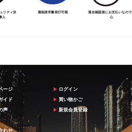
キュリティ決
適格請求書発行可能
適合確認後にお支払いなので
導入
心
ページ
ログイン
ガイド
買い物かご
の声
新規会員登録
合わせ