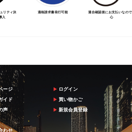
キュリティ決
適格請求書発行可能
適合確認後にお支払いなので
導入
心
ページ
ログイン
ガイド
買い物かご
の声
新規会員登録
合わせ