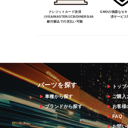
クレジットカード決済
GMOの強固なセ
（VISA/MASTER/JCB/DINERS/AMEX）、
済サービス
銀行振込での支払い可能
パーツを探す
トップ
車種から探す
ご購入
ブランドから探す
お客様
FAQ
お問い