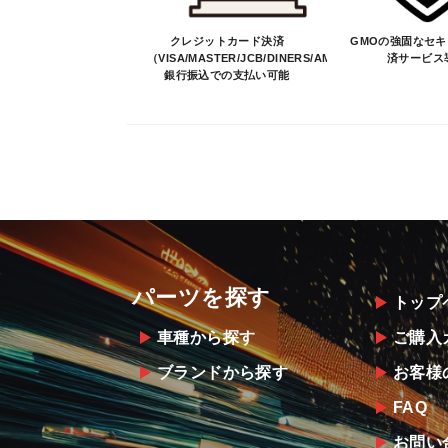
クレジットカード決済
GMOの強固なセ
（VISA/MASTER/JCB/DINERS/AMEX）、
済サービス
銀行振込での支払い可能
パーツを探す
トップ
車種から探す
ご購入
ブランドから探す
お客様
FAQ
お問い