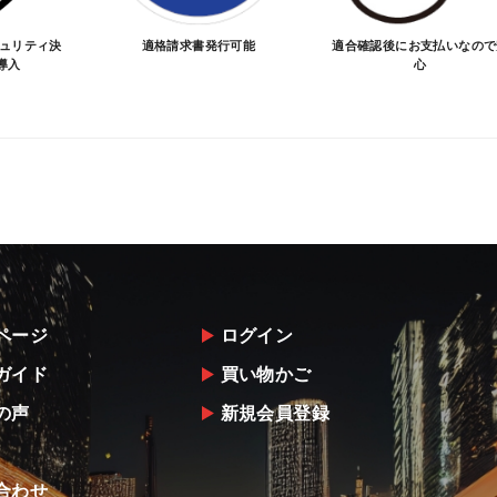
キュリティ決
適格請求書発行可能
適合確認後にお支払いなので
導入
心
ページ
ログイン
ガイド
買い物かご
の声
新規会員登録
合わせ