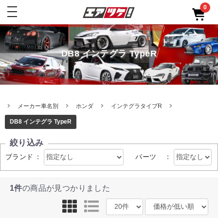
0
toggle
navigation
DB8 インテグラ TypeR
メーカー車名別
ホンダ
インテグラタイプR
DB8 インテグラ TypeR
絞り込み
ブランド
：
パーツ
：
1件
の商品が見つかりました