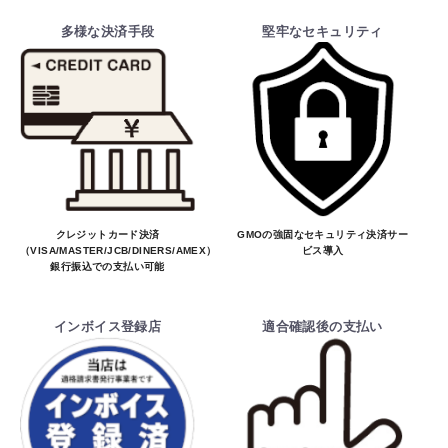
多様な決済手段
堅牢なセキュリティ
クレジットカード決済
GMOの強固なセキュリティ決済サー
（VISA/MASTER/JCB/DINERS/AMEX）、
ビス導入
銀行振込での支払い可能
お買物を続ける
カートへ進む
インボイス登録店
適合確認後の支払い