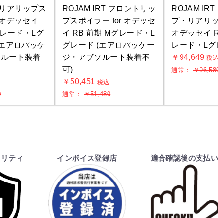
T リアリップス
ROJAM IRT フロントリッ
ROJAM I
r オデッセイ
プスポイラー for オデッセ
プ・リアリップ
グレード・Lグ
イ RB 前期 Mグレード・L
オデッセイ R
(エアロパッケ
グレード (エアロパッケー
レード・Lグ
ソルート装着
ジ・アブソルート装着不
￥94,649
税
可)
通常：
￥96,58
￥50,451
込
税込
お買物を続ける
カートへ進む
0
通常：
￥51,480
ュリティ
インボイス登録店
適合確認後の支払