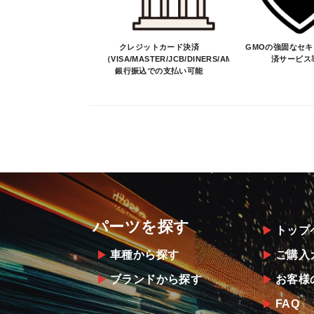
クレジットカード決済
GMOの強固なセ
（VISA/MASTER/JCB/DINERS/AMEX）、
済サービス
銀行振込での支払い可能
パーツを探す
トップ
車種から探す
ご購入
ブランドから探す
お客様
FAQ