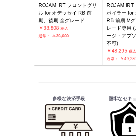
ROJAM IRT フロントグリ
ROJAM IR
ル for オデッセイ RB 前
ポイラー fo
期、後期 全グレード
RB 前期 M
￥38,808
レード専用 
税込
ージ・アブ
通常：
￥39,600
不可)
￥48,295
税
通常：
￥49,28
多様な決済手段
堅牢なセキ