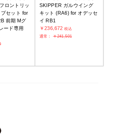
RT フロントリッ
SKIPPER ガルウイング
セット for
キット (RA6) for オデッセ
B 前期 Mグ
イ RB1
レード専用
￥236,672
税込
通常：
￥241,501
込
0
い