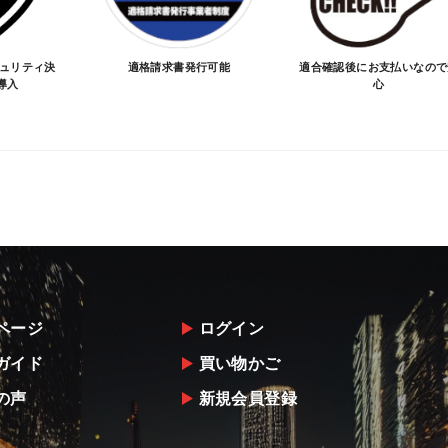
キュリティ決
適格請求書発行可能
適合確認後にお支払いなので
導入
心
ページ
ログイン
ガイド
買い物かご
の声
新規会員登録