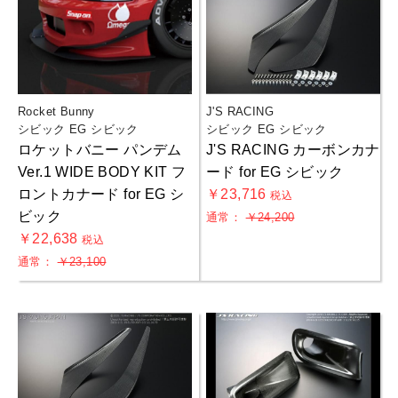
Rocket Bunny
J'S RACING
シビック EG シビック
シビック EG シビック
ロケットバニー パンデム
J'S RACING カーボンカナ
Ver.1 WIDE BODY KIT フ
ード for EG シビック
ロントカナード for EG シ
￥23,716
税込
ビック
通常：
￥24,200
￥22,638
税込
通常：
￥23,100