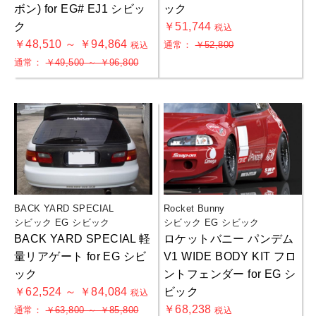
ボン) for EG# EJ1 シビッ
ック
ク
￥51,744
税込
￥48,510 ～ ￥94,864
通常：
￥52,800
税込
通常：
￥49,500 ～ ￥96,800
BACK YARD SPECIAL
Rocket Bunny
シビック EG シビック
シビック EG シビック
BACK YARD SPECIAL 軽
ロケットバニー パンデム
量リアゲート for EG シビ
V1 WIDE BODY KIT フロ
ック
ントフェンダー for EG シ
￥62,524 ～ ￥84,084
ビック
税込
￥68,238
通常：
￥63,800 ～ ￥85,800
税込