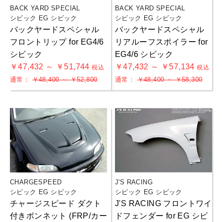
BACK YARD SPECIAL
BACK YARD SPECIAL
シビック EG シビック
シビック EG シビック
バックヤードスペシャル
バックヤードスペシャル
フロントリップ for EG4/6
リアルーフスポイラー for
シビック
EG4/6 シビック
￥47,432 ～ ￥51,744
￥47,432 ～ ￥57,134
税込
税込
通常：
￥48,400 ～ ￥52,800
通常：
￥48,400 ～ ￥58,300
CHARGESPEED
J'S RACING
シビック EG シビック
シビック EG シビック
チャージスピード ダクト
J'S RACING フロントワイ
付きボンネット (FRP/カー
ドフェンダー for EG シビ