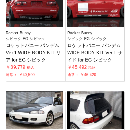
Rocket Bunny
Rocket Bunny
シビック EG シビック
シビック EG シビック
ロケットバニー パンデム
ロケットバニー パンデム
Ver.1 WIDE BODY KIT リ
WIDE BODY KIT Ver.1 サ
お買物を続ける
カートへ進む
ア for EG シビック
イド for EG シビック
￥39,779
￥45,492
税込
税込
通常：
￥40,590
通常：
￥46,420