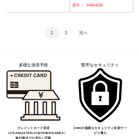
通常：
￥69,630
1
2
次へ
多様な決済手段
堅牢なセキュリティ
クレジットカード決済
GMOの強固なセキュリティ決済サー
（VISA/MASTER/JCB/DINERS/AMEX）、
ビス導入
銀行振込での支払い可能