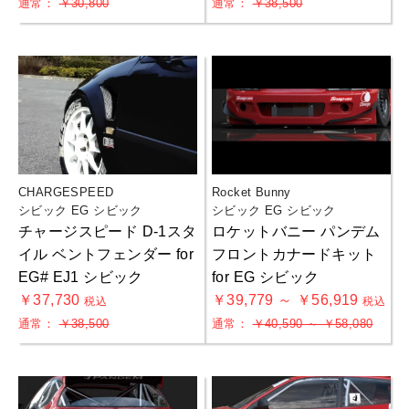
通常：
￥30,800
通常：
￥38,500
CHARGESPEED
Rocket Bunny
シビック EG シビック
シビック EG シビック
チャージスピード D-1スタ
ロケットバニー パンデム
イル ベントフェンダー for
フロントカナードキット
EG# EJ1 シビック
for EG シビック
￥37,730
￥39,779 ～ ￥56,919
税込
税込
通常：
￥38,500
通常：
￥40,590 ～ ￥58,080