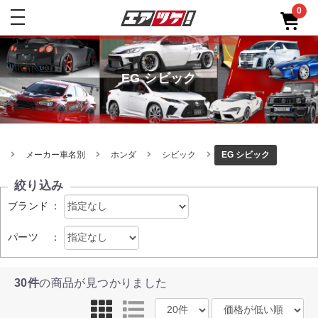
0
toggle
navigation
EG シビック
メーカー車名別
ホンダ
シビック
EG シビック
絞り込み
ブランド
：
パーツ
：
30件
の商品が見つかりました