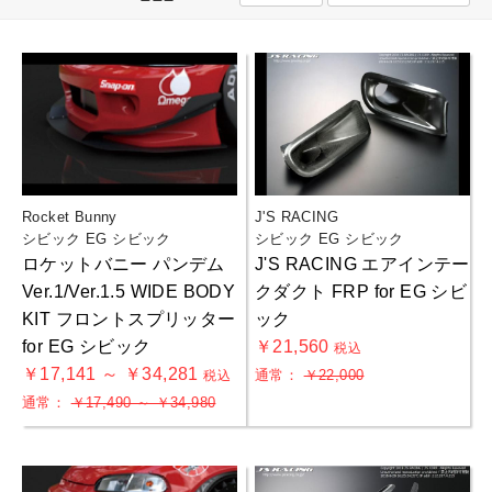
Rocket Bunny
J'S RACING
シビック EG シビック
シビック EG シビック
ロケットバニー パンデム
J'S RACING エアインテー
Ver.1/Ver.1.5 WIDE BODY
クダクト FRP for EG シビ
KIT フロントスプリッター
ック
for EG シビック
￥21,560
税込
￥17,141 ～ ￥34,281
通常：
￥22,000
税込
通常：
￥17,490 ～ ￥34,980