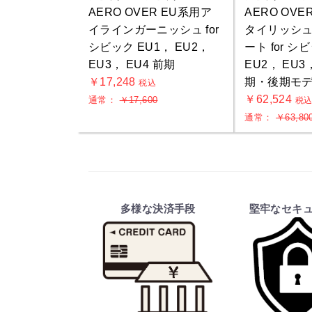
AERO OVER EU系用ア
AERO OVE
イラインガーニッシュ for
タイリッシ
シビック EU1， EU2，
ート for シ
EU3， EU4 前期
EU2， EU3
￥17,248
期・後期モ
税込
￥62,524
通常：
￥17,600
税
通常：
￥63,80
多様な決済手段
堅牢なセキ