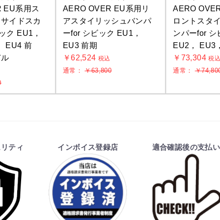
R EU系用ス
AERO OVER EU系用リ
AERO OVE
ュサイドスカ
アスタイリッシュバンパ
ロントスタ
ビック EU1，
ーfor シビック EU1，
ンパーfor 
， EU4 前
EU3 前期
EU2， EU3
デル
￥62,524
￥73,304
税込
税
通常：
￥63,800
通常：
￥74,80
込
0
お買物を続ける
カートへ進む
ュリティ
インボイス登録店
適合確認後の支払