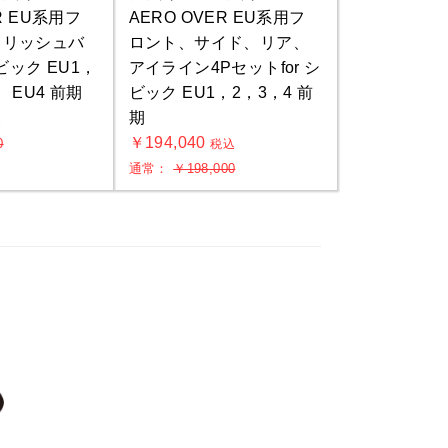
R EU系用フ
AERO OVER EU系用フ
イリッシュバ
ロント、サイド、リア、
シビック EU1，
アイライン4Pセットfor シ
， EU4 前期
ビック EU1，2，3，4 前
期
込
￥194,040
0
税込
通常：
￥198,000
い