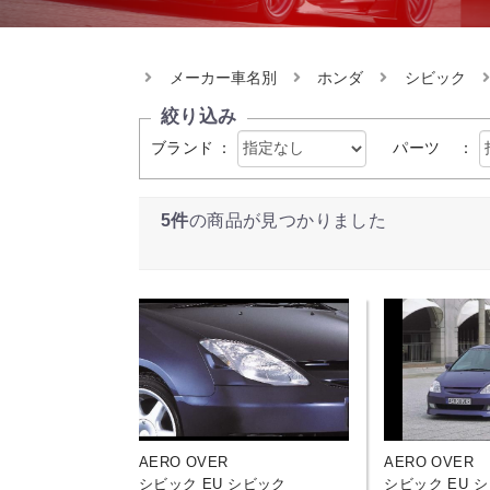
メーカー車名別
ホンダ
シビック
絞り込み
ブランド
：
パーツ
：
5件
の商品が見つかりました
AERO OVER
AERO OVER
シビック EU シビック
シビック EU 