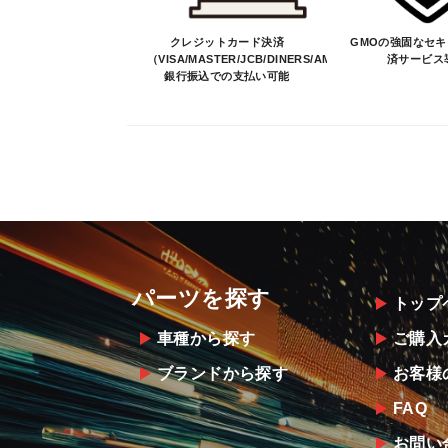
クレジットカード決済
GMOの強固なセ
（VISA/MASTER/JCB/DINERS/AMEX）、
済サービス
銀行振込での支払い可能
パーツを探す
トップ
車種から探す
ご購入
ブランドから探す
お客様
FAQ
お問い