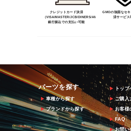
クレジットカード決済
GMOの強固なセ
（VISA/MASTER/JCB/DINERS/AMEX）、
済サービス
銀行振込での支払い可能
パーツを探す
トップ
車種から探す
ご購入
ブランドから探す
お客様
FAQ
お問い