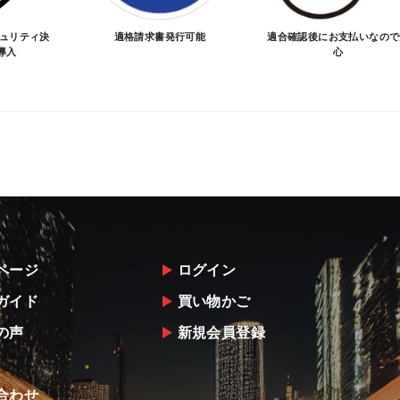
キュリティ決
適格請求書発行可能
適合確認後にお支払いなので
導入
心
ページ
ログイン
ガイド
買い物かご
の声
新規会員登録
合わせ