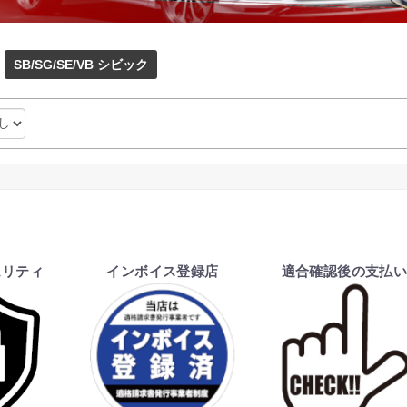
SB/SG/SE/VB シビック
ュリティ
インボイス登録店
適合確認後の支払