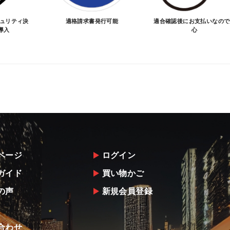
キュリティ決
適格請求書発行可能
適合確認後にお支払いなので
導入
心
ページ
ログイン
ガイド
買い物かご
の声
新規会員登録
合わせ