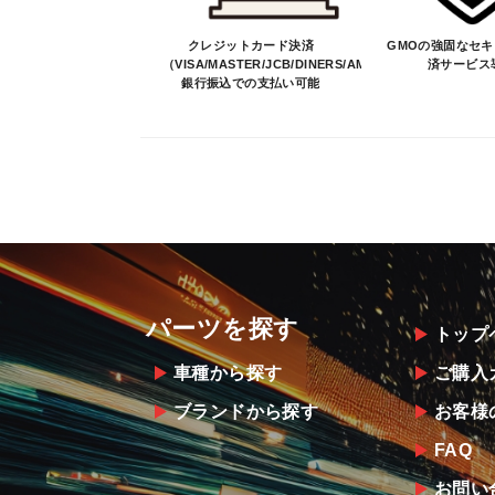
クレジットカード決済
GMOの強固なセ
（VISA/MASTER/JCB/DINERS/AMEX）、
済サービス
銀行振込での支払い可能
パーツを探す
トップ
車種から探す
ご購入
ブランドから探す
お客様
FAQ
お問い