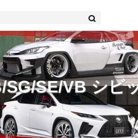
B/SG/SE/VB シビ