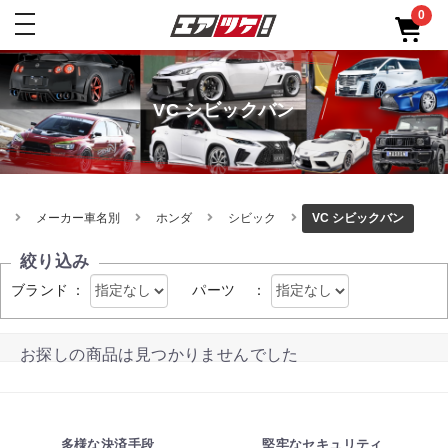
0
toggle
navigation
VC シビックバン
メーカー車名別
ホンダ
シビック
VC シビックバン
絞り込み
ブランド
：
パーツ
：
お探しの商品は見つかりませんでした
多様な決済手段
堅牢なセキュリティ