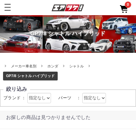
0
toggle
navigation
GP7/8 シャトル ハイブリッド
メーカー車名別
ホンダ
シャトル
GP7/8 シャトル ハイブリッド
絞り込み
ブランド
：
パーツ
：
お探しの商品は見つかりませんでした