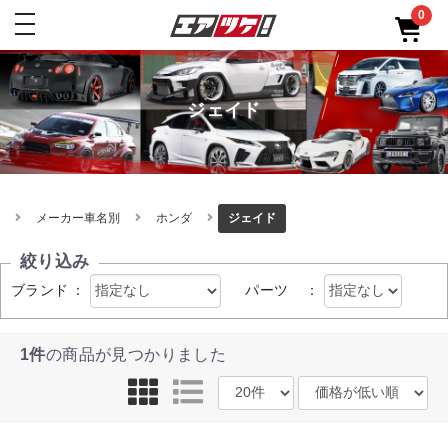
0
toggle
navigation
ジェイド
メーカー車名別
ホンダ
ジェイド
絞り込み
ブランド
：
パーツ
：
1件
の商品が見つかりました