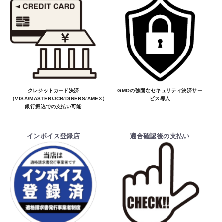
クレジットカード決済
GMOの強固なセキュリティ決済サー
（VISA/MASTER/JCB/DINERS/AMEX）、
ビス導入
銀行振込での支払い可能
お買物を続ける
カートへ進む
インボイス登録店
適合確認後の支払い