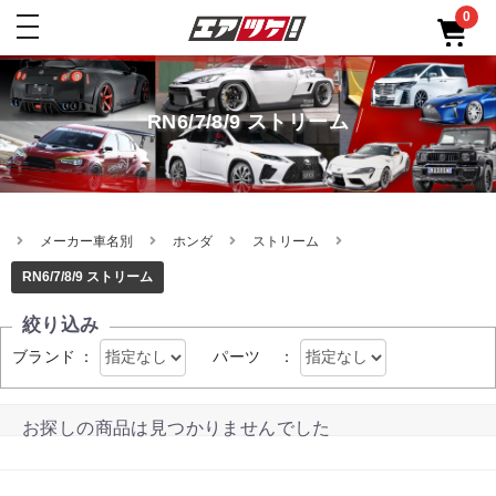
0
toggle
navigation
RN6/7/8/9 ストリーム
メーカー車名別
ホンダ
ストリーム
RN6/7/8/9 ストリーム
絞り込み
ブランド
：
パーツ
：
お探しの商品は見つかりませんでした