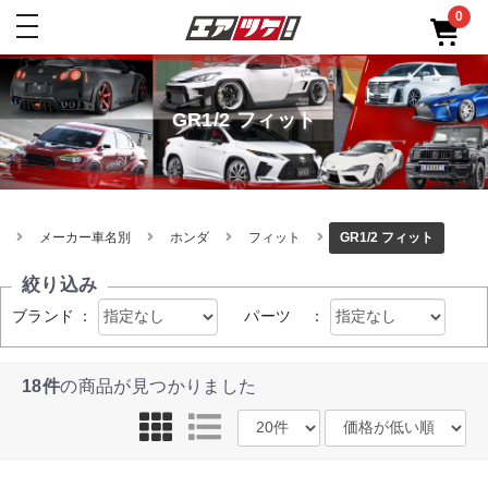
0
toggle
navigation
GR1/2 フィット
メーカー車名別
ホンダ
フィット
GR1/2 フィット
絞り込み
ブランド
：
パーツ
：
18件
の商品が見つかりました